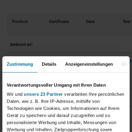
Product
Certificate
Date
Test
Ambient air:
0000037055
2120
BAM 1020 PM10
2024-03-20
Zustimmung
Details
Anzeigeneinstellungen
Über
with PM10-pre-
selector
Verantwortungsvoller Umgang mit Ihren Daten
Wir und
unsere 23 Partner
verarbeiten Ihre persönlichen
0000037055
2024-05-04
-
Daten, wie z. B. Ihre IP-Adresse, mithilfe von
Technologien wie Cookies, um Informationen auf Ihrem
0000037055
2025-06-02
-
Gerät zu speichern und darauf zuzugreifen und so
personalisierte Werbung und Inhalte, Messungen von
Werbung und Inhalten, Zielgruppenforschung sowie