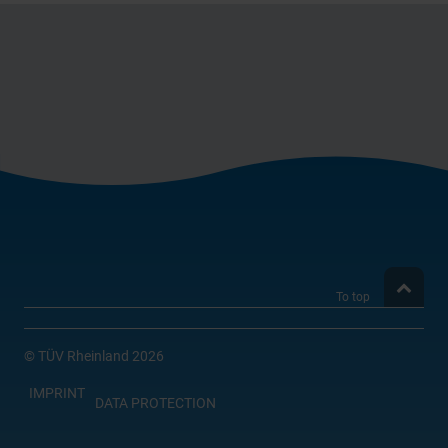
einwandfreien Betrieb unserer Website zu gewährleisten.
Sie können frei entscheiden, welche Kategorien Sie
zulassen möchten. Bitte beachten Sie, dass je nach den
von Ihnen gewählten Einstellungen die volle Funktionalität
der Website möglicherweise nicht mehr zur Verfügung
steht. Weitere Informationen finden Sie in unserer
Datenschutzerklärung
und in unseren
Cookie-
Informationen
.
To top
©
TÜV Rheinland 2026
IMPRINT
DATA PROTECTION