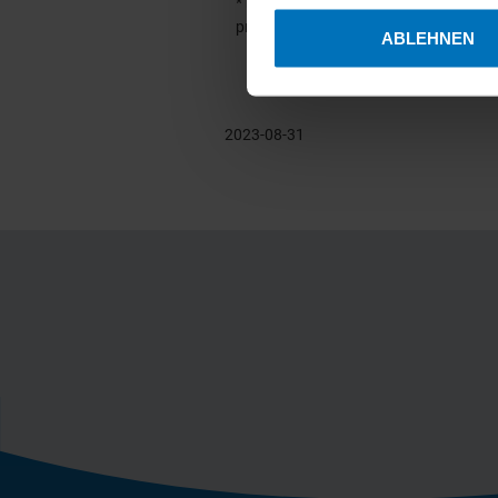
* no longer in
Ihr Gerät durch aktives 
production
ABLEHNEN
Erfahren Sie mehr darüber, w
Einzelheiten
fest.
Wir verwenden Cookies, um I
2023-08-31
erforderliche Cookies müsse
können frei entscheiden, wel
gewählten Einstellungen die 
Informationen finden Sie in 