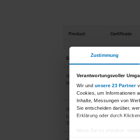
Product
Certificate
Zustimmung
Emission:
Verantwortungsvoller Umgan
0000036414
SERVOFLEX
MiniMP 5200
Wir und
unsere 23 Partner
v
Cookies, um Informationen a
Inhalte, Messungen von Werb
Sie entscheiden darüber, wer
0000036413
(SERVOTHOUGH
Erklärung oder durch Klicken
Laser Model
2930)*
Wenn Sie es erlauben, würde
Informationen über Ihre 