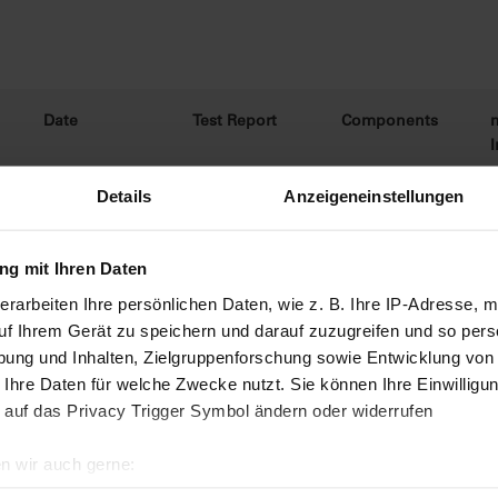
Date
Test Report
Components
Details
Anzeigeneinstellungen
g mit Ihren Daten
21216148/B
T
2022-07-19
O
,
2
Correction of the
erarbeiten Ihre persönlichen Daten, wie z. B. Ihre IP-Adresse, m
report date
uf Ihrem Gerät zu speichern und darauf zuzugreifen und so pers
ung und Inhalten, Zielgruppenforschung sowie Entwicklung von
 Ihre Daten für welche Zwecke nutzt. Sie können Ihre Einwilligun
21216873/A
T
2017-02-28
NH
,
3
 auf das Privacy Trigger Symbol ändern oder widerrufen
H
O,
2
n wir auch gerne:
geografische Lage erfassen, welche bis auf einige Meter genau 