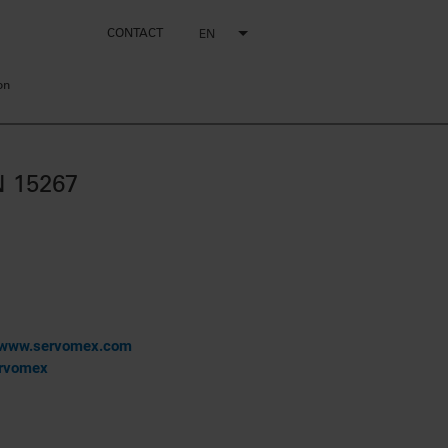
CONTACT
EN
on
N 15267
www.servomex.com
rvomex