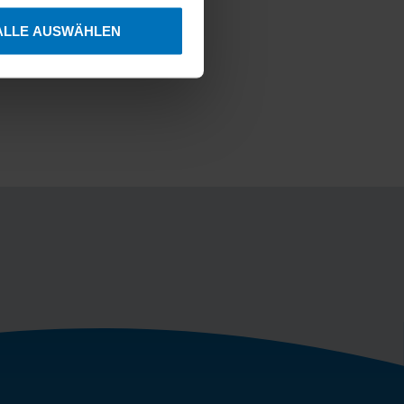
ren
ALLE AUSWÄHLEN
hre Präferenzen im
Abschnitt
ichen. Technisch
 zu gewährleisten. Sie
je nach den von Ihnen
erfügung steht. Weitere
ionen
.